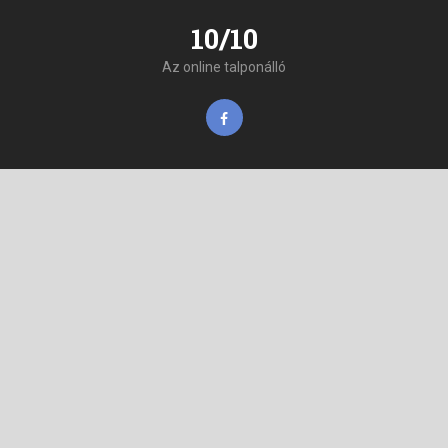
10/10
Az online talponálló