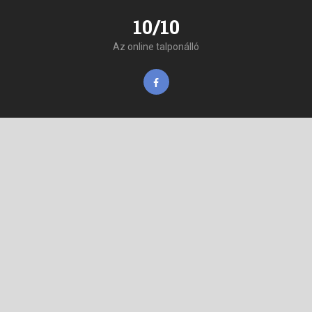
10/10
Az online talponálló