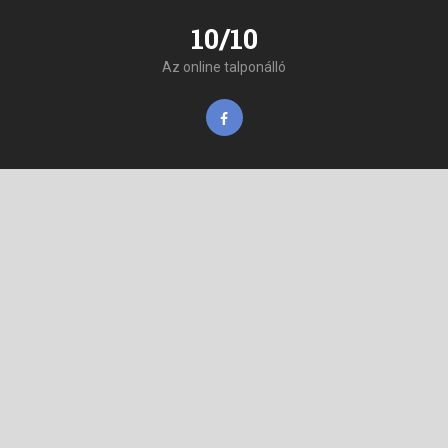
10/10
Az online talponálló