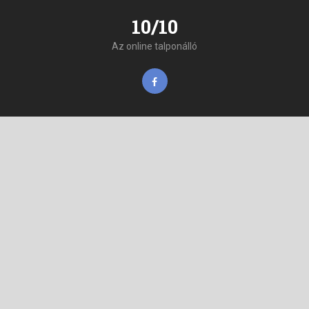
10/10
Az online talponálló