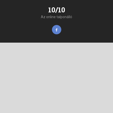
10/10
Az online talponálló