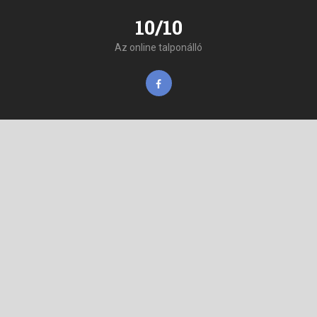
10/10
Az online talponálló