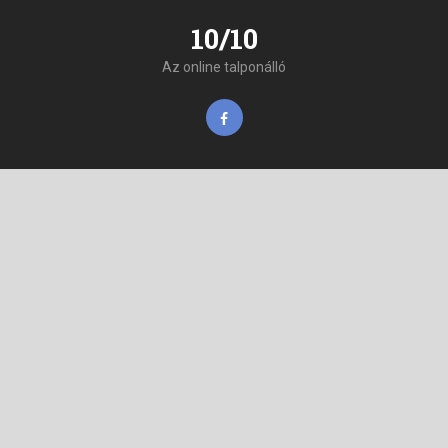
10/10
Az online talponálló