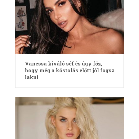
Va­nessa kiváló séf és úgy főz,
hogy még a kóstolás előtt jól fogsz
lakni