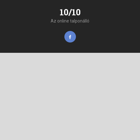
10/10
Az online talponálló