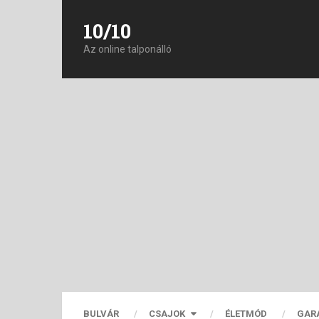
10/10
Az online talponálló
BULVÁR
CSAJOK
ÉLETMÓD
GAR