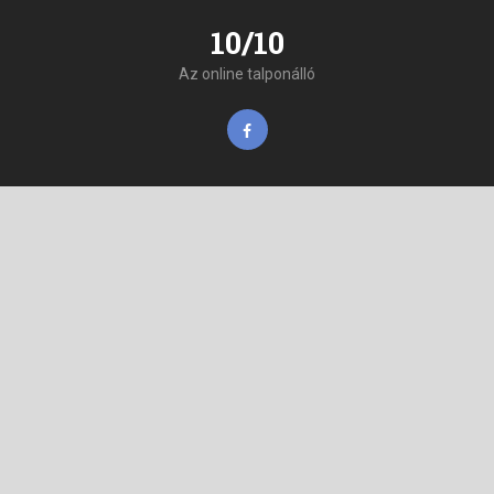
10/10
Az online talponálló