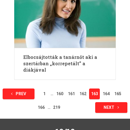
Elbocsájtották a tanárnőt aki a
szertárban „korrepetált” a
diákjával
Bejegyzések
PREV
1
…
160
161
162
163
164
165
lapozása
166
…
219
NEXT