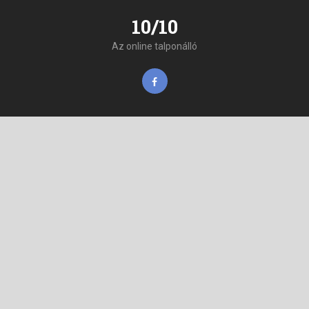
10/10
Az online talponálló