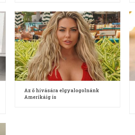
Az ő hívására elgyalogolnánk
Amerikáig is