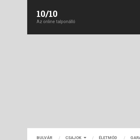
10/10
Az online talponálló
BULVÁR
CSAJOK
ÉLETMÓD
GAR