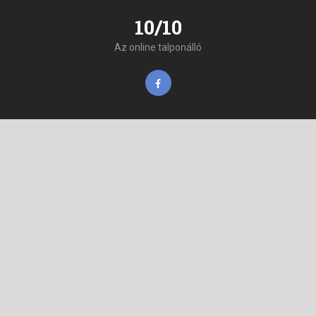
10/10
Az online talponálló