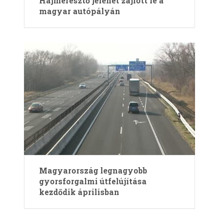
Hajmeresztő jelenet zajlott le a
magyar autópályán
Magyarország legnagyobb
gyorsforgalmi útfelújítása
kezdődik áprilisban