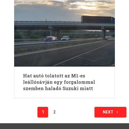
Hat autó tolatott az M1-es
leállósávján egy forgalommal
szemben haladó Suzuki miatt
Bejegyzések
1
2
NEXT
lapozása