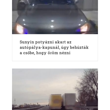
Sunyin potyázni akart az
autópálya-kapunál, úgy behúzták
a csőbe, hogy öröm nézni