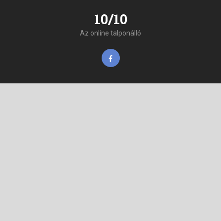
10/10
Az online talponálló