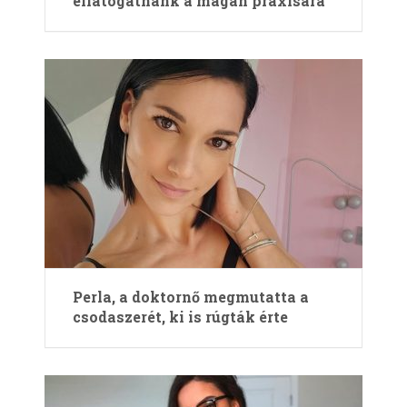
ellátogatnánk a magán praxisára
Perla, a doktornő megmutatta a
csodaszerét, ki is rúgták érte