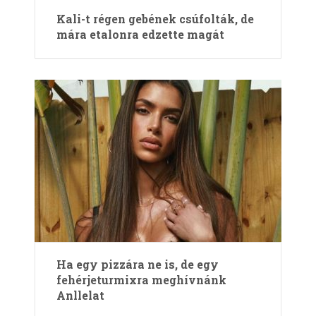
Kali-t régen gebének csúfolták, de
mára etalonra edzette magát
Ha egy pizzára ne is, de egy
fehérjeturmixra meghívnánk
Anllelat