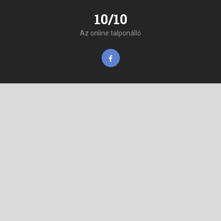
10/10
Az online talponálló