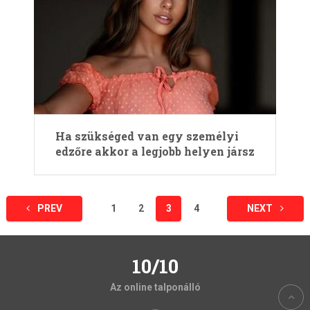
Ha szükséged van egy személyi
edzőre akkor a legjobb helyen jársz
Bejegyzések
PREV
1
2
3
4
NEXT
lapozása
10/10
Az online talponálló