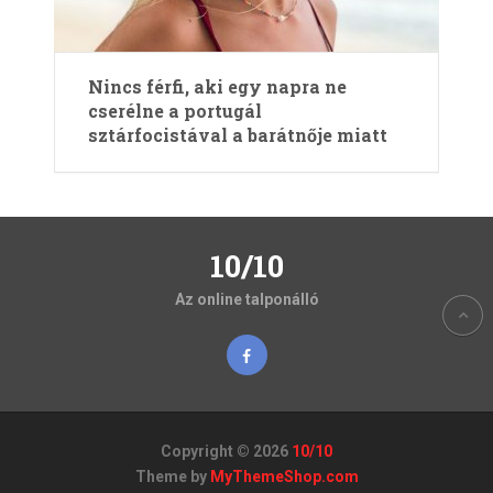
Nincs férfi, aki egy napra ne
cserélne a portugál
sztárfocistával a barátnője miatt
10/10
Az online talponálló
Copyright © 2026
10/10
Theme by
MyThemeShop.com