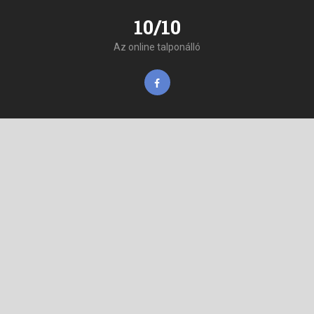
10/10
Az online talponálló