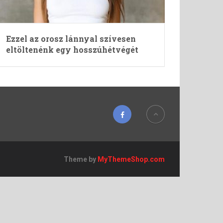
Ezzel az orosz lánnyal szívesen
eltöltenénk egy hosszúhétvégét
Theme by
MyThemeShop.com