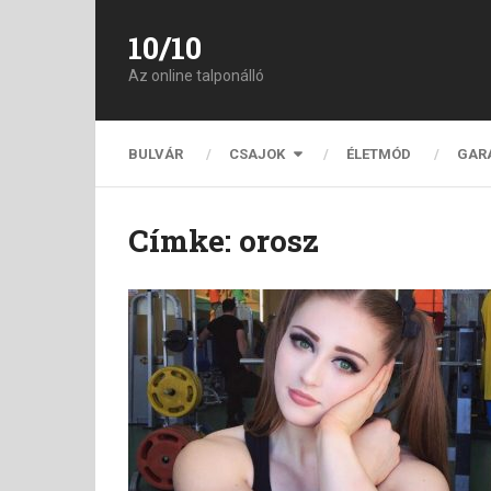
10/10
Az online talponálló
BULVÁR
CSAJOK
ÉLETMÓD
GAR
Címke:
orosz