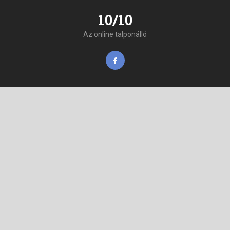
10/10
Az online talponálló