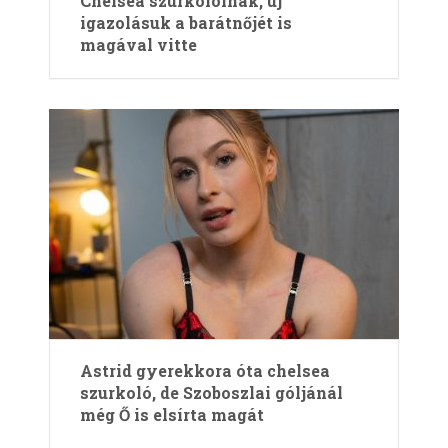
Chelsea szurkolóinak, új
igazolásuk a barátnőjét is
magával vitte
Astrid gyerekkora óta chelsea
szurkoló, de Szoboszlai góljánál
még Ő is elsírta magát