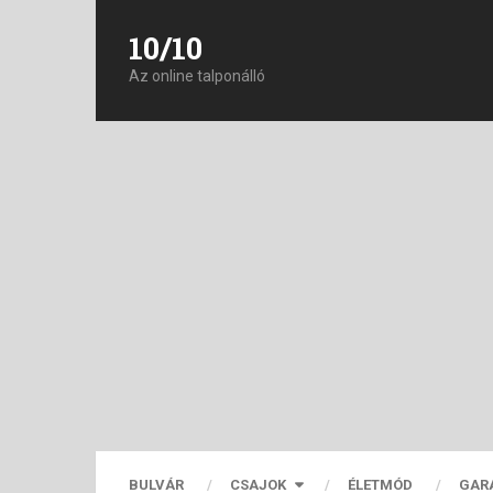
10/10
Az online talponálló
BULVÁR
CSAJOK
ÉLETMÓD
GAR