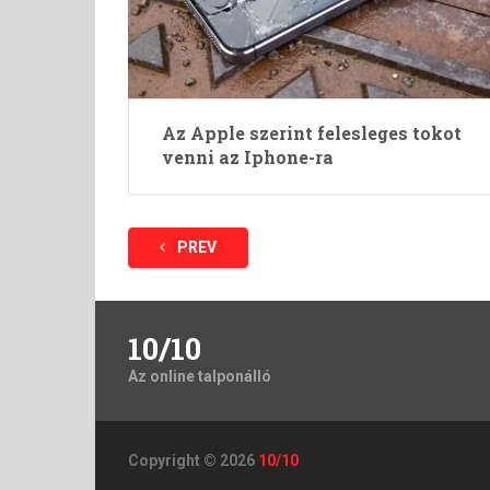
Az Apple szerint felesleges tokot
venni az Iphone-ra
Bejegyzések
PREV
lapozása
10/10
Az online talponálló
Copyright © 2026
10/10