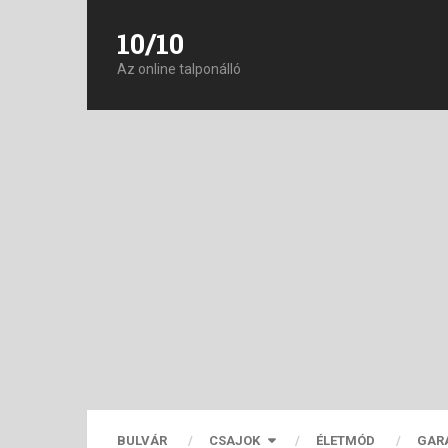
10/10
Az online talponálló
BULVÁR
CSAJOK
ÉLETMÓD
GAR