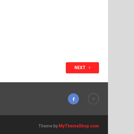
NEXT
Theme by
MyThemeShop.com