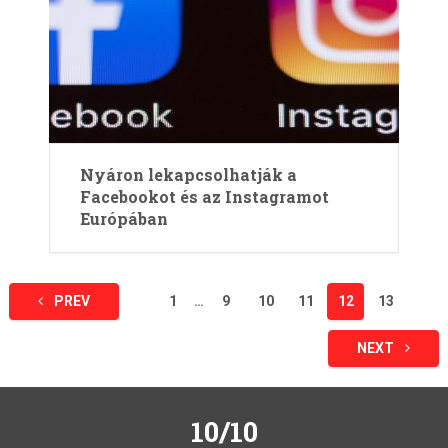
Nyáron lekapcsolhatják a
Facebookot és az Instagramot
Európában
Bejegyzések
PREV
1
…
9
10
11
12
13
lapozása
NEXT
10/10