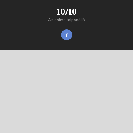
10/10
Az online talponálló