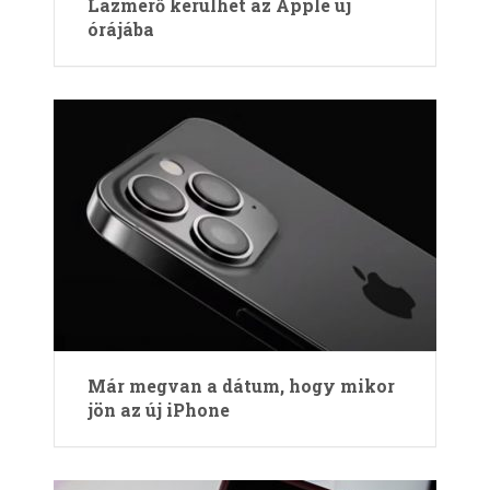
Lázmérő kerülhet az Apple új
órájába
Már megvan a dátum, hogy mikor
jön az új iPhone